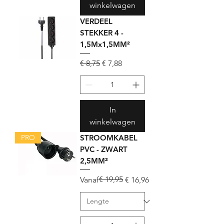
winkelwagen
VERDEEL
STEKKER 4 -
1,5Mx1,5MM²
Normale prijs
Verkoopprijs
€ 8,75
€ 7,88
In
winkelwagen
PRO
STROOMKABEL
PVC - ZWART
2,5MM²
Normale prijs
Verkoopprijs
€ 19,95
Vanaf
€ 16,96