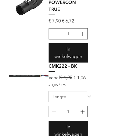
POWERCON
TRUE
Normale prijs
Verkoopprijs
€ 7,90
€ 6,72
In
winkelwagen
CMK222 - BK
Normale prijs
Verkoopprijs
€ 1,20
Vanaf
€ 1,06
€ 1,06
/
1m
€
1
,
0
6
p
e
In
r
1
winkelwagen