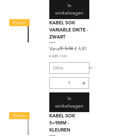
e
In
r
1
winkelwagen
M
Prijs/m
e
KABEL SOK
t
VARIABLE DIKTE -
e
ZWART
r
Normale prijs
Verkoopprijs
€ 5,06
Vanaf
€ 4,81
€ 4,81
/
1m
€
4
,
8
1
p
e
In
r
1
winkelwagen
M
Prijs/m
e
KABEL SOK
t
5>9MM -
e
KLEUREN
r