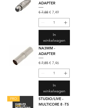
ADAPTER
Normale prijs
Verkoopprijs
€ 7,88
€ 7,49
In
winkelwagen
NA3MM -
ADAPTER
Normale prijs
Verkoopprijs
€ 7,85
€ 7,46
In
winkelwagen
PRO
STUDIO/LIVE -
MULTICORE 8 -TS