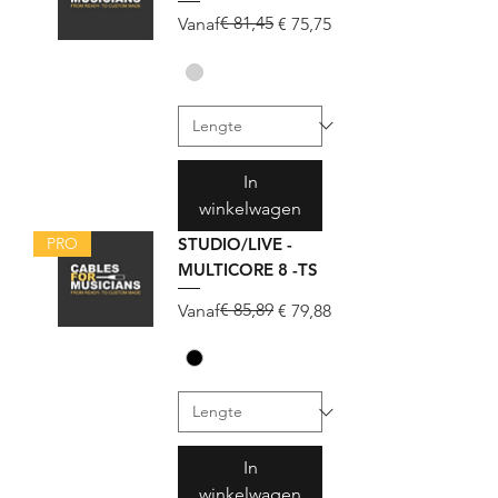
Normale prijs
Verkoopprijs
€ 81,45
Vanaf
€ 75,75
In
winkelwagen
PRO
STUDIO/LIVE -
MULTICORE 8 -TS
Normale prijs
Verkoopprijs
€ 85,89
Vanaf
€ 79,88
In
winkelwagen