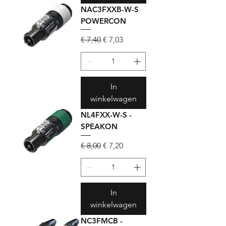
NAC3FXXB-W-S
POWERCON
Normale prijs
Verkoopprijs
€ 7,40
€ 7,03
In
winkelwagen
NL4FXX-W-S -
SPEAKON
Normale prijs
Verkoopprijs
€ 8,00
€ 7,20
In
winkelwagen
NC3FMCB -