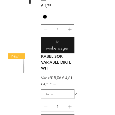
Prijs
€ 1,75
In
winkelwagen
Prijs/m
KABEL SOK
VARIABLE DIKTE -
WIT
Normale prijs
Verkoopprijs
€ 5,06
Vanaf
€ 4,81
€ 4,81
/
1m
€
4
,
8
1
p