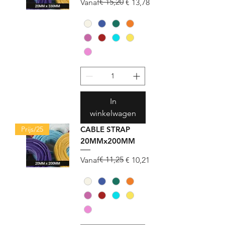
Normale prijs
Verkoopprijs
€ 15,20
Vanaf
€ 13,78
In
winkelwagen
Prijs/25
CABLE STRAP
20MMx200MM
Normale prijs
Verkoopprijs
€ 11,25
Vanaf
€ 10,21