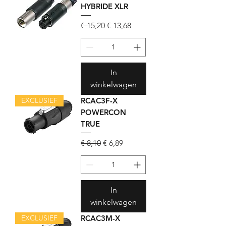
HYBRIDE XLR
Normale prijs
Verkoopprijs
€ 15,20
€ 13,68
In
winkelwagen
EXCLUSIEF
RCAC3F-X
POWERCON
TRUE
Normale prijs
Verkoopprijs
€ 8,10
€ 6,89
In
winkelwagen
EXCLUSIEF
RCAC3M-X