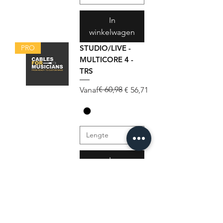
In
winkelwagen
PRO
STUDIO/LIVE -
MULTICORE 4 -
TRS
Normale prijs
Verkoopprijs
€ 60,98
Vanaf
€ 56,71
In
winkelwagen
PRO
STUDIO/LIVE -
MULTICORE 8 -
TRS