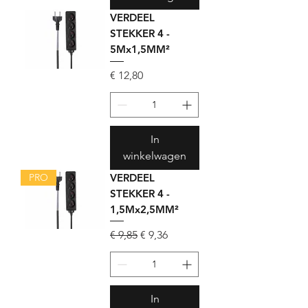
M
e
VERDEEL
t
STEKKER 4 -
e
5Mx1,5MM²
r
Prijs
€ 12,80
In
winkelwagen
PRO
VERDEEL
STEKKER 4 -
1,5Mx2,5MM²
Normale prijs
Verkoopprijs
€ 9,85
€ 9,36
In