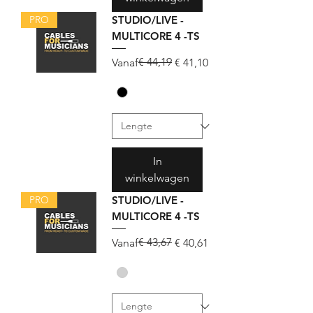
PRO
STUDIO/LIVE -
MULTICORE 4 -TS
Normale prijs
Verkoopprijs
€ 44,19
Vanaf
€ 41,10
In
winkelwagen
PRO
STUDIO/LIVE -
MULTICORE 4 -TS
Normale prijs
Verkoopprijs
€ 43,67
Vanaf
€ 40,61