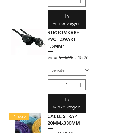
In
winkelwagen
STROOMKABEL
PVC - ZWART
1,5MM²
Normale prijs
Verkoopprijs
€ 16,95
Vanaf
€ 15,26
In
winkelwagen
Prijs/25
CABLE STRAP
20MMx330MM