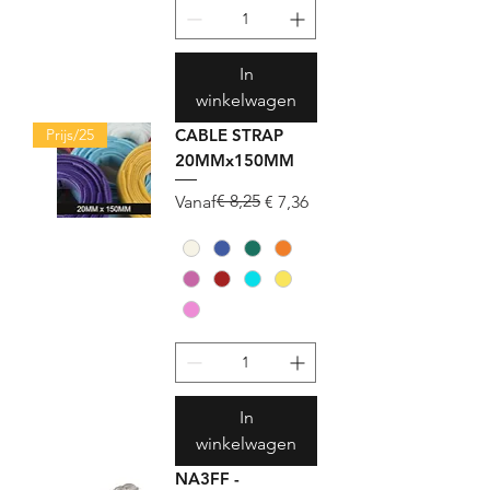
In
winkelwagen
Prijs/25
CABLE STRAP
20MMx150MM
Normale prijs
Verkoopprijs
€ 8,25
Vanaf
€ 7,36
In
winkelwagen
NA3FF -