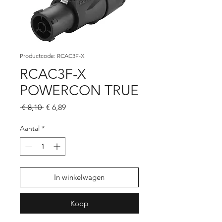
Productcode: RCAC3F-X
RCAC3F-X
POWERCON TRUE
Normale
Verkoopprijs
 € 8,10 
€ 6,89
prijs
Aantal
*
In winkelwagen
Koop