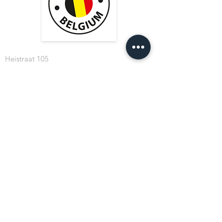
De powerCON TRUE1 is een
VDE and UL certified
connector met breaking capacity
(CBC), d.w.z. hij kan onder belasting
of onder spanning worden
aangesloten of losgekoppeld.
Heistraat 105
9100 Sint-Niklaas (BE)
BE
0769.508.324
info@cablesformusicians.com
©2023
CABLES for MUSICIANS.