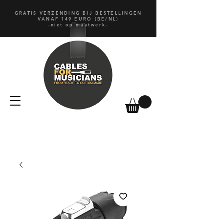
GRATIS VERZENDING BIJ BESTELLINGEN
VANAF 149 EURO (BE/NL)
-niet op maatwerk-