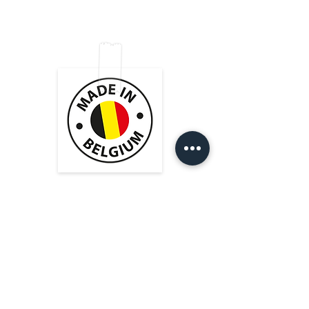
Tips & Tricks
Webshop Beleid
Over ons
Betaal mogelijkheden
Contact
Privacy Policy
Heistraat 105
9100 Sint-Niklaas (BE)
BE
0769.508.324
info@cablesformusicians.com