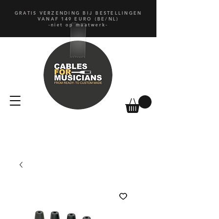
GRATIS VERZENDING BIJ BESTELLINGEN
VANAF 149 EURO (BE/NL)
-niet op maatwerk-