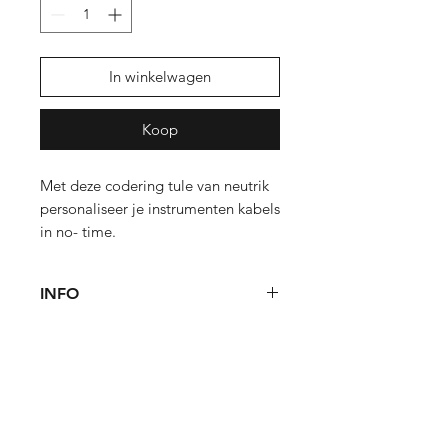
In winkelwagen
Koop
Met deze codering tule van neutrik
personaliseer je instrumenten kabels
in no- time.
De bpx bestaan in 10 kleuren.
INFO
De connector hoeft niet te worden
los gesoldeerd om de codering aan
te brengen.
Shop
Meest gestelde vragen